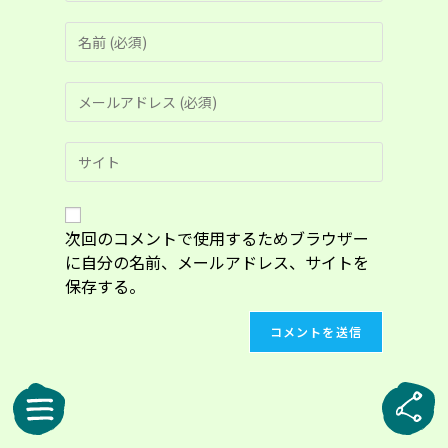
コ
メ
ン
メ
ト
ー
す
ル
る
Web
ア
名
サ
ド
前
イ
レ
ま
ト
ス
た
の
次回のコメントで使用するためブラウザー
を
は
URL
入
に自分の名前、メールアドレス、サイトを
ユ
を
力
ー
保存する。
入
し
ザ
力
て
ー
し
コ
名
て
メ
を
く
ン
入
だ
ト
力
さ
し
い。