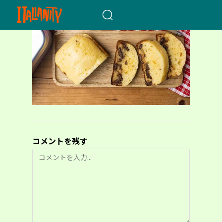
When autocomplete results a
コメントを残す
コ
メ
ン
ト