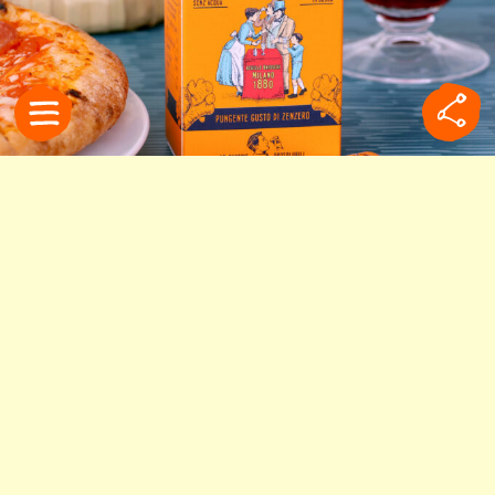
食べ過ぎた夜はコレ！イタ
リア人が愛飲する「ブリオ
スキ」