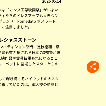
2026.05.14
かな「カンヌ国際映画祭」がいよい
ティたちのドレスアップも大きな話
ブランド「Pomellato ポメラート」
ーに注目しました。
レシャスストーン
コンペティション部門に是枝裕和・濱
受賞も有力視される日本の3監督が選
上映作品や受賞結果も気になるとこ
カーペットに登場したスターたちの
として輝き続けるハイウッドの大スタ
に着けていたのは、職人技の結晶と
nica イコニカ」ハイジュエリーコレ
 ヌード」リング。ボディラインが出る
rticle
しいブルーの宝石が映え、スターに