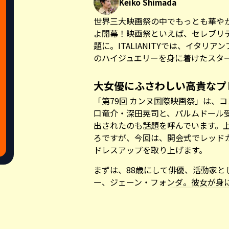
Keiko Shimada
世界三大映画祭の中でもっとも華や
よ開幕！映画祭といえば、セレブリ
題に。ITALIANITYでは、イタリアン
のハイジュエリーを身に着けたスタ
大女優にふさわしい高貴なプ
「第79回 カンヌ国際映画祭」は、
口竜介・深田晃司と、パルムドール
出されたのも話題を呼んでいます。
ろですが、今回は、開会式でレッド
ドレスアップを取り上げます。
まずは、88歳にして俳優、活動家
ー、ジェーン・フォンダ。彼女が身
もいうべき彫刻的なデザインの「Ico
クションのネックレスと、「Nude
Share this a
ブラックのメタリックドレスに、美