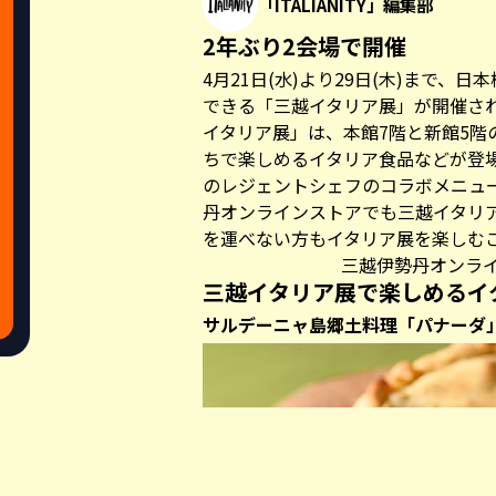
「ITALIANITY」編集部
2年ぶり2会場で開催
4月21日(水)より29日(木)まで、
できる「三越イタリア展」が開催さ
イタリア展」は、本館7階と新館5階
ちで楽しめるイタリア食品などが登
のレジェントシェフのコラボメニュ
丹オンラインストア
でも三越イタリ
を運べない方もイタリア展を楽しむ
三越伊勢丹オンラ
三越イタリア展で楽しめるイ
サルデーニャ島郷土料理「パナーダ
Share this a