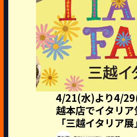
4/21(水)より4/
越本店でイタリア
「三越イタリア展