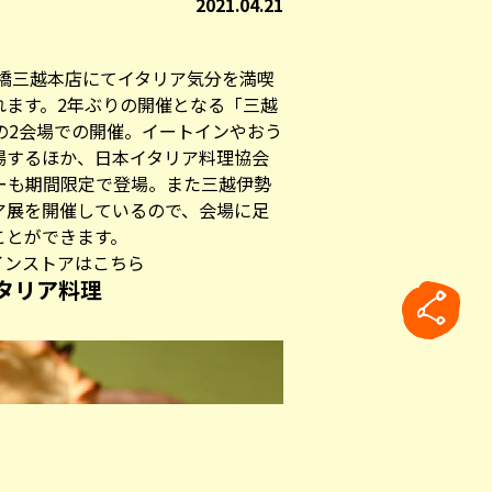
2021.04.21
日本橋三越本店にてイタリア気分を満喫
れます。2年ぶりの開催となる「三越
の2会場での開催。イートインやおう
場するほか、日本イタリア料理協会
ーも期間限定で登場。また
三越伊勢
ア展を開催しているので、会場に足
ことができます。
インストアはこちら
タリア料理
」
rticle