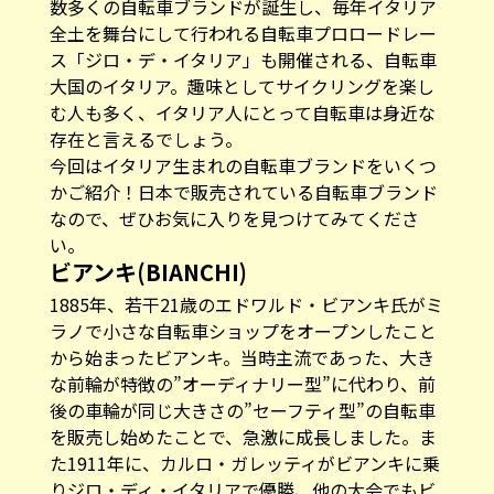
数多くの自転車ブランドが誕生し、毎年イタリア
全土を舞台にして行われる自転車プロロードレー
ス「ジロ・デ・イタリア」も開催される、自転車
大国のイタリア。趣味としてサイクリングを楽し
む人も多く、イタリア人にとって自転車は身近な
存在と言えるでしょう。
今回はイタリア生まれの自転車ブランドをいくつ
かご紹介！日本で販売されている自転車ブランド
なので、ぜひお気に入りを見つけてみてくださ
い。
ビアンキ(BIANCHI)
1885年、若干21歳のエドワルド・ビアンキ氏がミ
ラノで小さな自転車ショップをオープンしたこと
から始まったビアンキ。当時主流であった、大き
な前輪が特徴の”オーディナリー型”に代わり、前
後の車輪が同じ大きさの”セーフティ型”の自転車
を販売し始めたことで、急激に成長しました。ま
た1911年に、カルロ・ガレッティがビアンキに乗
りジロ・ディ・イタリアで優勝、他の大会でもビ