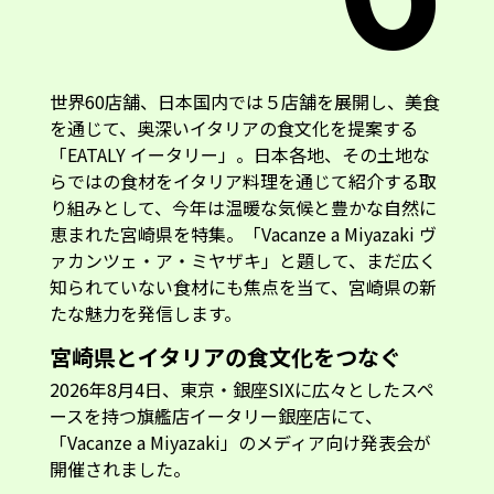
世界60店舗、日本国内では５店舗を展開し、美食
を通じて、奥深いイタリアの食文化を提案する
「EATALY イータリー」。日本各地、その土地な
らではの食材をイタリア料理を通じて紹介する取
り組みとして、今年は温暖な気候と豊かな自然に
恵まれた宮崎県を特集。「Vacanze a Miyazaki ヴ
ァカンツェ・ア・ミヤザキ」と題して、まだ広く
知られていない食材にも焦点を当て、宮崎県の新
たな魅力を発信します。
宮崎県とイタリアの食文化をつなぐ
2026年8月4日、東京・銀座SIXに広々としたスペ
ースを持つ旗艦店イータリー銀座店にて、
「Vacanze a Miyazaki」のメディア向け発表会が
開催されました。
宮崎県特産の香酸柑橘「へべす」をはじめ、宮崎
県産鶏肉、マンゴー、ゆず、宮崎県のクラフトジ