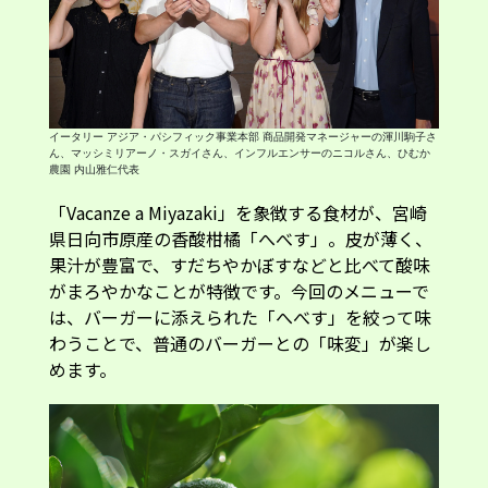
イータリー アジア・パシフィック事業本部 商品開発マネージャーの渾川駒子さ
ん、マッシミリアーノ・スガイさん、インフルエンサーのニコルさん、ひむか
農園 内山雅仁代表
「Vacanze a Miyazaki」を象徴する食材が、宮崎
県日向市原産の香酸柑橘「へべす」。皮が薄く、
果汁が豊富で、すだちやかぼすなどと比べて酸味
がまろやかなことが特徴です。今回のメニューで
は、バーガーに添えられた「へべす」を絞って味
わうことで、普通のバーガーとの「味変」が楽し
めます。