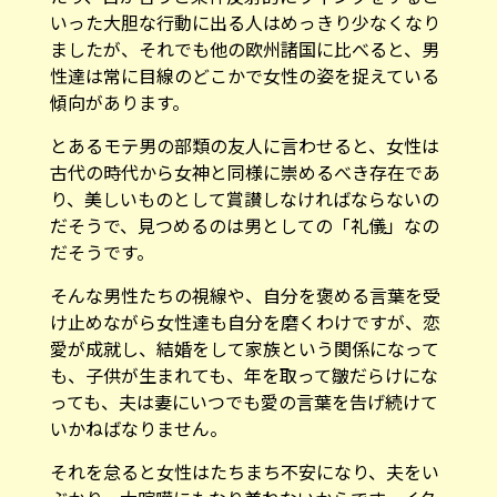
性達は常に目線のどこかで女性の姿を捉えている
傾向があります。
とあるモテ男の部類の友人に言わせると、女性は
古代の時代から女神と同様に崇めるべき存在であ
り、美しいものとして賞讃しなければならないの
だそうで、見つめるのは男としての「礼儀」なの
だそうです。
そんな男性たちの視線や、自分を褒める言葉を受
け止めながら女性達も自分を磨くわけですが、恋
愛が成就し、結婚をして家族という関係になって
も、子供が生まれても、年を取って皺だらけにな
っても、夫は妻にいつでも愛の言葉を告げ続けて
いかねばなりません。
それを怠ると女性はたちまち不安になり、夫をい
ぶかり、大喧嘩にもなり兼ねないからです。イタ
リアにおける男女関係は、そういう側面で捉えて
も、おそらく日本のカップルよりもずっとエネル