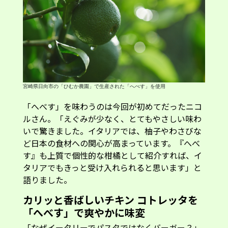
宮崎県日向市の「ひむか農園」で生産された「へべす」を使用
「へべす」を味わうのは今回が初めてだったニコ
ルさん。「えぐみが少なく、とてもやさしい味わ
いで驚きました。イタリアでは、柚子やわさびな
ど日本の食材への関心が高まっています。『へべ
す』も上質で個性的な柑橘として紹介すれば、イ
タリアでもきっと受け入れられると思います」と
語りました。
カリッと香ばしいチキン コトレッタを
「へべす」で爽やかに味変
「なぜイータリーでパスタではなくバーガー？」
という疑問が浮かびますが、実は本国では創業当
初からバーガーを提供していて、現在も人気メニ