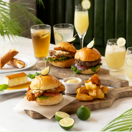
香り高い柑橘「へべす」と