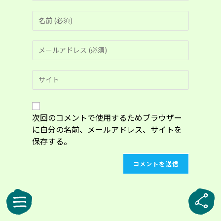
コ
メ
ン
メ
ト
ー
す
ル
る
Web
ア
名
サ
ド
前
イ
レ
ま
ト
ス
た
の
次回のコメントで使用するためブラウザー
を
は
URL
入
に自分の名前、メールアドレス、サイトを
ユ
を
力
ー
保存する。
入
し
ザ
力
て
ー
し
コ
名
て
メ
を
く
ン
入
だ
ト
力
さ
し
い。