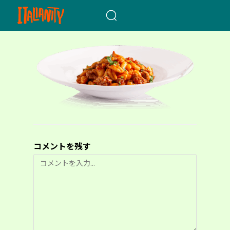
When autocomplete results a
コメントを残す
コ
メ
ン
ト