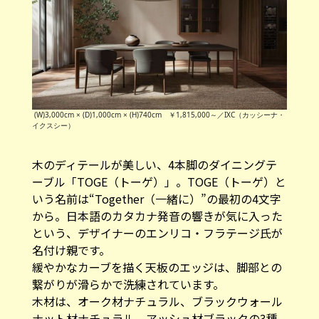
(W)3,000cm × (D)1,000cm × (H)740cm ￥1,815,000～／IXC（カッシーナ・
イクスシー）
木のディテールが美しい、4本脚のダイニングテ
ーブル「TOGE（トーゲ）」。TOGE（トーゲ）と
いう名前は“Together（一緒に）”の最初の4文字
から。日本語のカタカナ発音の響きが気に入った
という、デザイナーのエンリコ・フラテージ氏が
名付け親です。
緩やかなカーブを描く天板のエッジは、脚部との
繋がりが滑らかで洗練されています。
木材は、オーク材ナチュラル、ブラックウォール
ナット材ナチュラル、アッシュ材ブラックの3種