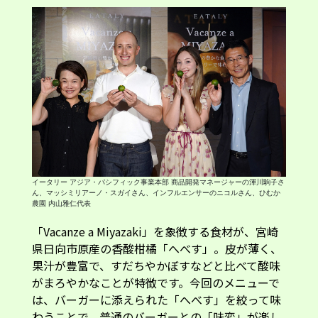
イータリー アジア・パシフィック事業本部 商品開発マネージャーの渾川駒子さ
ん、マッシミリアーノ・スガイさん、インフルエンサーのニコルさん、ひむか
農園 内山雅仁代表
「Vacanze a Miyazaki」を象徴する食材が、宮崎
県日向市原産の香酸柑橘「へべす」。皮が薄く、
果汁が豊富で、すだちやかぼすなどと比べて酸味
がまろやかなことが特徴です。今回のメニューで
は、バーガーに添えられた「へべす」を絞って味
わうことで、普通のバーガーとの「味変」が楽し