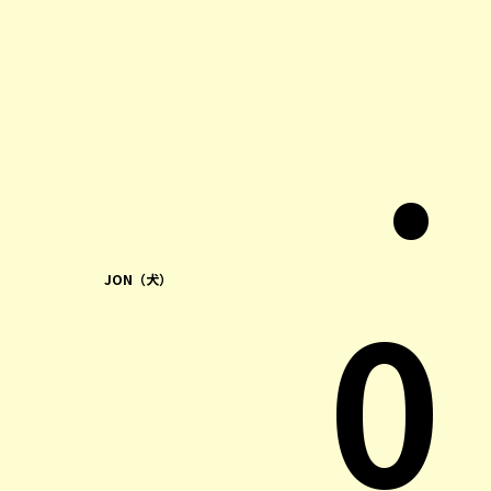
.
0
JON（犬）