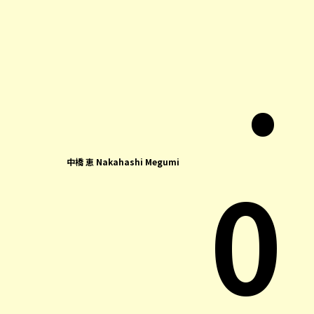
.
0
中橋 恵 Nakahashi Megumi