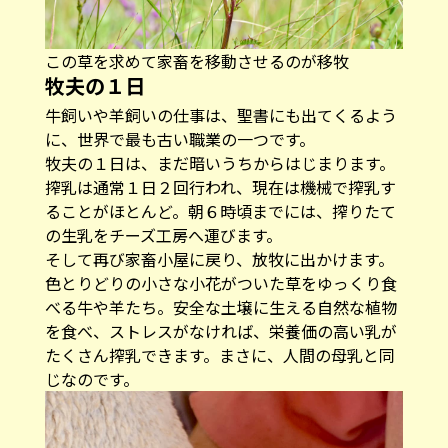
この草を求めて家畜を移動させるのが移牧
牧夫の１日
牛飼いや羊飼いの仕事は、聖書にも出てくるよう
に、世界で最も古い職業の一つです。
牧夫の１日は、まだ暗いうちからはじまります。
搾乳は通常１日２回行われ、現在は機械で搾乳す
ることがほとんど。朝６時頃までには、搾りたて
の生乳をチーズ工房へ運びます。
そして再び家畜小屋に戻り、放牧に出かけます。
色とりどりの小さな小花がついた草をゆっくり食
べる牛や羊たち。安全な土壌に生える自然な植物
を食べ、ストレスがなければ、栄養価の高い乳が
たくさん搾乳できます。まさに、人間の母乳と同
じなのです。