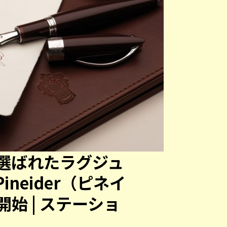
選ばれたラグジュ
neider（ピネイ
始 | ステーショ