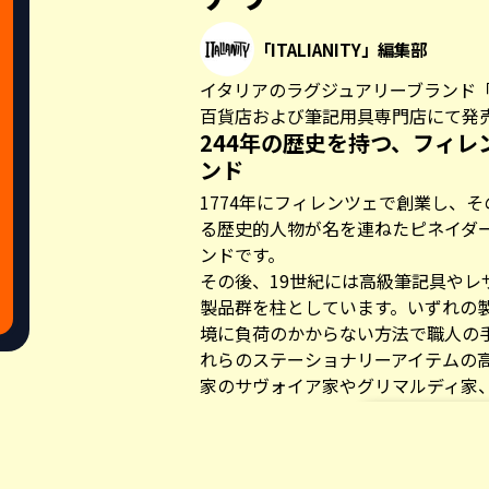
「ITALIANITY」編集部
イタリアのラグジュアリーブランド
百貨店および筆記用具専門店にて発
244年の歴史を持つ、フィ
ンド
1774年にフィレンツェで創業し、
る歴史的人物が名を連ねたピネイダ
ンドです。
その後、19世紀には高級筆記具やレサ
製品群を柱としています。いずれの
境に負荷のかからない方法で職人の
れらのステーショナリーアイテムの高
家のサヴォイア家やグリマルディ家
トの公式ステーショナリーとして選は
「書く」ための筆記具と紙、そしてそ
アイテムとのトータルコーディネイト
Share this a