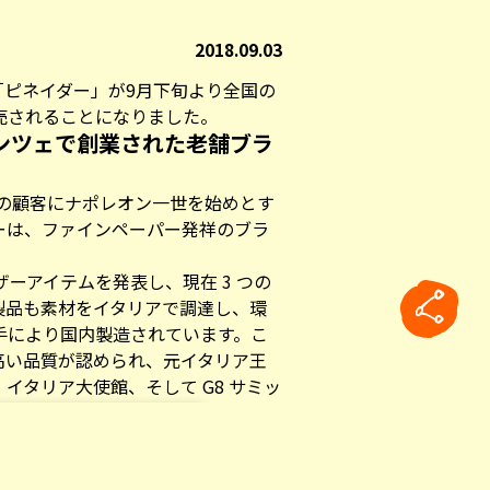
2018.09.03
「ピネイダー」が9月下旬より全国の
売されることになりました。
レンツェで創業された老舗ブラ
その顧客にナポレオン一世を始めとす
ーは、ファインペーパー発祥のブラ
゙ーアイテムを発表し、現在 3 つの
製品も素材をイタリアで調達し、環
手により国内製造されています。こ
い品質が認められ、元イタリア王
、イタリア大使館、そして G8 サミッ
゙れた実績もあります。
れらを「収納・携帯」するレザー
が可能です。
rticle