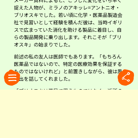
捉えた人物が、ミラノのアキッレ=アントニオ・
ブリオスキでした。若い頃に化学・医薬品製造会
社で見習いとして経験を積んだ彼は、当時イギリ
スで広まっていた消化を助ける製品に着目し、自
らの製品開発に乗り出します。それこそが「ブリ
オスキ」の始まりでした。
前述の私の友人は医師でもあります。「もちろん
医薬品ではないので、特定の医療効果を保証する
ものではないけれど」と前置きしながら、彼は思
い出を話してくれました。
「ブリオスキは薬局で買うものではなく、近所の
商店で気軽に買えるものだった。だから、どこの
家にも一瓶はキッチンに置いてあったんだ。私が
子どもだった1950年代は、今みたいに炭酸飲料が
普及していなかった。だから、消化促進以外に
も、レモン味の爽やかな飲み物として楽しんでい
たものだったんだよ」