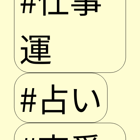
運
#占い