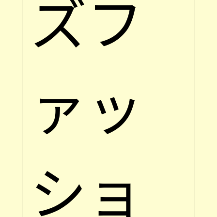
ズフ
ァッ
ショ