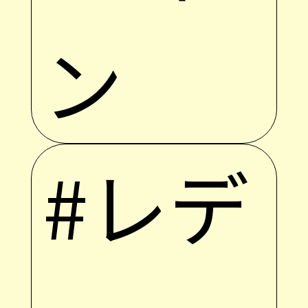
ン
#レデ