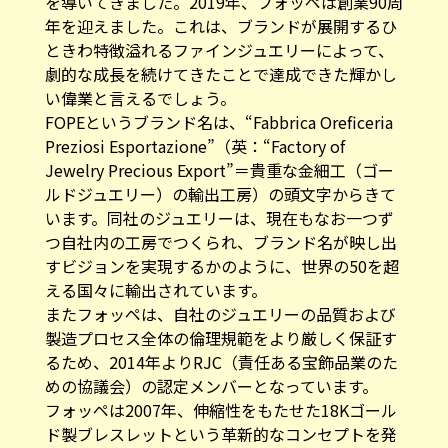
を導いてきました。2019年、フォッペは創業90周
年を迎えました。これは、ブランドが展開するひ
ときわ特徴溢れるファインジュエリーによって、
劇的な成長を続けてきたことで達成できた輝かし
い偉業と言えるでしょう。
FOPEというブランド名は、“Fabbrica Oreficeria
Preziosi Esportazione”（英：“Factory of
Jewelry Precious Export”＝貴重な金細工（ゴー
ルドジュエリー）の輸出工房）の頭文字からきて
います。同社のジュエリーは、現在もなお一つず
つ自社内の工房でつくられ、ブランド名が映し出
すビジョンを実現するかのように、世界の50を超
える国々に輸出されています。
またフォッペは、自社のジュエリーの品質および
製造プロセス全体の倫理規範をより厳しく保証す
るため、2014年よりRJC（責任ある宝飾品業のた
めの協議会）の認定メンバーとなっています。
フォッペは2007年、伸縮性をもたせた18Kゴール
ド製ブレスレットという革新的なコンセプトを発