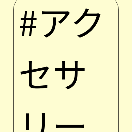
#アク
セサ
リー