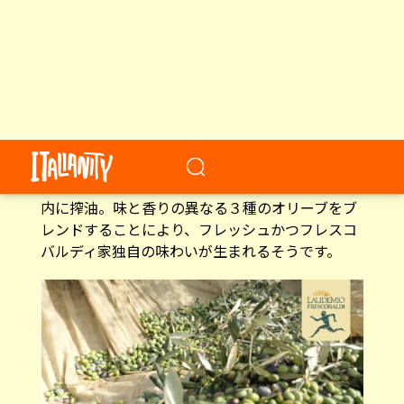
のジェラートです。
フレスコバルディ・ラウデミオは、トスカーナ州
フィレンツェを拠点に1000年の長い歴史を紡いで
いるフレスコバルディ侯爵家が生産・製造してい
る「ラウデミオ オリーブオイル」のひとつ。
海抜200〜500メートルというオリーブの栽培に適
した傾斜地の農園に混植した３種のオリーブの木
から手作業で丁寧に収穫したオリーブを6時間以
内に搾油。味と香りの異なる３種のオリーブをブ
レンドすることにより、フレッシュかつフレスコ
バルディ家独自の味わいが生まれるそうです。