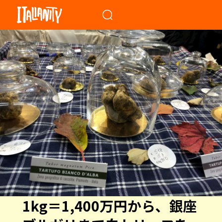
When autocomplete results a
1kg＝1,400万円から、銀座