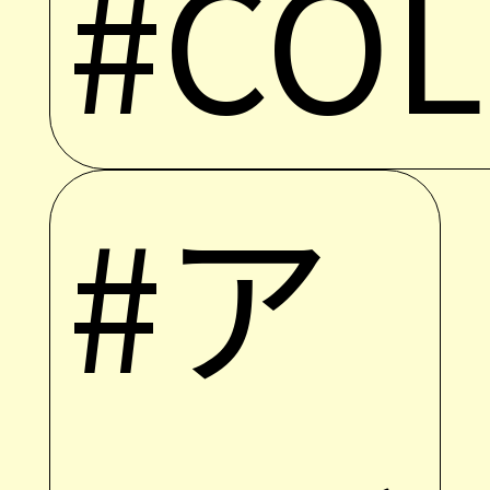
#CO
#ア