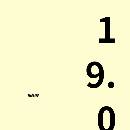
1
9.
0
梅森 妙