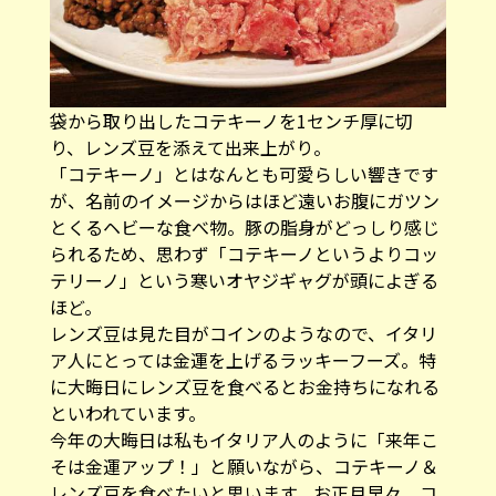
袋から取り出したコテキーノを1センチ厚に切
り、レンズ豆を添えて出来上がり。
「コテキーノ」とはなんとも可愛らしい響きです
が、名前のイメージからはほど遠いお腹にガツン
とくるヘビーな食べ物。豚の脂身がどっしり感じ
られるため、思わず「コテキーノというよりコッ
テリーノ」という寒いオヤジギャグが頭によぎる
ほど。
レンズ豆は見た目がコインのようなので、イタリ
ア人にとっては金運を上げるラッキーフーズ。特
に大晦日にレンズ豆を食べるとお金持ちになれる
といわれています。
今年の大晦日は私もイタリア人のように「来年こ
そは金運アップ！」と願いながら、コテキーノ＆
レンズ豆を食べたいと思います。お正月早々、コ