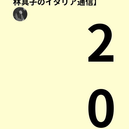
林真子のイタリア通信】
2
0