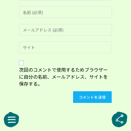
コ
メ
ン
メ
ト
ー
す
ル
る
Web
ア
名
サ
ド
前
イ
レ
ま
ト
ス
た
の
次回のコメントで使用するためブラウザー
を
は
URL
入
に自分の名前、メールアドレス、サイトを
ユ
を
力
ー
保存する。
入
し
ザ
力
て
ー
し
コ
名
て
メ
を
く
ン
入
だ
ト
力
さ
し
い。