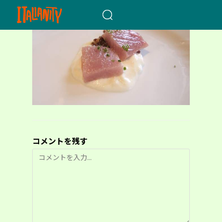
When autocomplete results a
コメントを残す
コ
メ
ン
ト