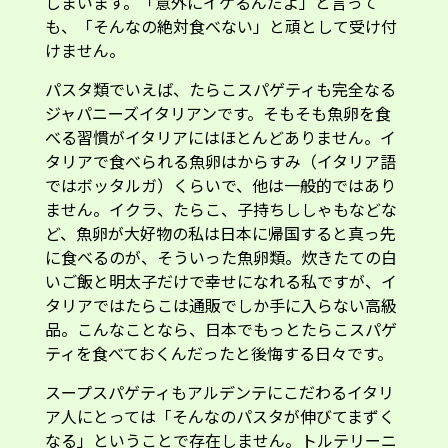
しまいます。「意外にイケるんだよ」と言って
も、「そんなの絶対食べない」と頑として受け付
けません。
パスタ類でいえば、たらこスパゲティも完全なる
ジャパニーズイタリアンです。そもそも魚卵を食
べる習慣がイタリアにはほとんどありません。イ
タリアで食べられる魚卵はからすみ（イタリア語
ではボッタルガ）くらいで、他は一般的ではあり
ません。イクラ、たらこ、子持ちししゃもなどな
ど、魚卵が大好物の私は日本に帰国すると真っ先
に食べるのが、そういった魚卵類。炊きたての白
いご飯と明太子だけで幸せになれる私ですが、イ
タリアではたらこは通販でしか手に入らない高級
品。こんなことなら、日本でもっとたらこスパゲ
ティを食べておくんだったと後悔する日々です。
スープスパゲティもアルデンテにこだわるイタリ
ア人にとっては「そんなのパスタが伸びてまずく
なる」ということで存在しません。トルテリーニ