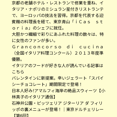
京都の老舗ホテル・レストランで修業を重ね、イ
タリア・ナポリのミシュラン星付きリストランテ
で、ヨーロッパの技法を習得。京都を代表する迎
賓館の料理長を経て、東京青山「ｉＣａｓ ｓｔ
ｏｒｉａ」のシェフに就任。
大胆かつ繊細で彩りにあふれた料理の数々は、特
に女性のファンが多い。
Ｇｒａｎｃｏｎｃｏｒｓｏ ｄｉ ｃｕｃｉｎａ
（全国イタリア料理コンクール）２０１３年度準
優勝。
イタリアのフードが好きな人が読んでいる記事は
こちら
バレンタインに新提案。辛いジェラート「スパイ
シーチョコレート」期間限定で登場！
日本人好み!アマルフィ海岸の絶品スウィーツ【小
林真子のイタリア通信】
石神井公園・ピッツェリア ジターリア ダ フィリ
ッポの裏メニューが登場！｜東京ドルチェリレー
【第6回】