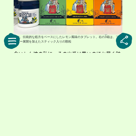
左は、伝統的な処方をベースにしたレモン風味のタブレット。右の3箱は、フレ
ーバー展開を加えたスティック入りの顆粒
食いしん坊の私に、その出番は思いのほか早く訪
れました。飲み方はとても簡単。小さな一包を開
けて、口に含むだけです。水も必要ありません。
口に入れた瞬間ジンジャーの香りがはっきりと広
がり、ほどなくしてシュワシュワと泡が弾けるよ
うに溶けていきました。広がる爽やかさと、軽や
かな味わい。脂っこい料理の後に、口の中をさっ
ぱりと整えてくれる心地よさがありました。