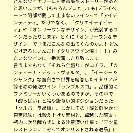
どんなワイナリーにも美意識やストーリーがある
と思いますが、(もちろんプロとしても)プライベ
ートで阿部が愛して止まないワインって「アイデ
ンティティ」だけでなく、「クリエイティビテ
ィ」や「オンリーワンなデザイン」が充満するワ
インだったりします。とくに「オンリーワンなデ
ザイン」で「まだこんなの出てくんのかよ！ どん
だけ恐ろしいんだ!! イタリアワイン沼！！！」み
たいなワインに一番興奮したり致します。
言うまでもなく「それら全盛り」がコチラ、「カ
ンティーナ・デッラ・ヴォルタ」。「イージー＆
ジャンク」な面白さで世界を席巻したイタリアが
誇る赤の発泡ワイン「ランブルスコ」。品種的に
ファミリーがいくつかあるのですが、その中で
「酸っぱい」と冷や飯食い的ポジションだった
「ソルバーラ品種」。しかしその「酸と鮮やかな
果実風味」は鍛え上げた素材と、卓越した醸造・
瓶内二次発酵方式による注意深い仕事で「三ツ星
レストランにこぞってオンリストされる逸品」に