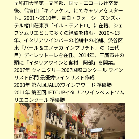
早稲田大学第一文学部、国立・エコール辻卒業
後、代官山「キアッケレ」にてキャリアをスター
ト。2001～2010年、目白・フォーシーズンズホ
テル椿山荘東京「イル・テアトロ」に在籍、シェ
フソムリエとして多くの経験を積む。2010～13
年、イタリアワインバーの老舗中の老舗、渋谷区
東「バール＆エノテカ インプリチト」の（三代
目）ディレットーレを在任。2014年、三鷹市井の
頭に「イタリアワインと食材 阿部」を開業。
2007年 ヴィニタリー2007国際コンクール ワイン
リスト部門 最優秀ワインリスト作成
2008年 第六回JALUXワインアワード 準優勝
2011年 第五回JETCUPイタリアワインベストソム
リエコンクール 準優勝