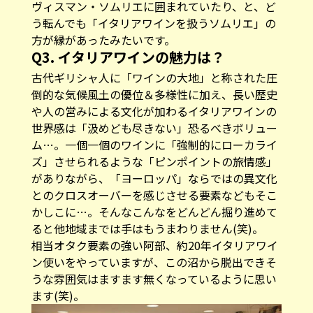
ヴィスマン・ソムリエに囲まれていたり、と、ど
う転んでも「イタリアワインを扱うソムリエ」の
方が縁があったみたいです。
Q3. イタリアワインの魅力は？
古代ギリシャ人に「ワインの大地」と称された圧
倒的な気候風土の優位＆多様性に加え、長い歴史
や人の営みによる文化が加わるイタリアワインの
世界感は「汲めども尽きない」恐るべきボリュー
ム…。一個一個のワインに「強制的にローカライ
ズ」させられるような「ピンポイントの旅情感」
がありながら、「ヨーロッパ」ならではの異文化
とのクロスオーバーを感じさせる要素などもそこ
かしこに…。そんなこんなをどんどん掘り進めて
ると他地域までは手はもうまわりません(笑)。
相当オタク要素の強い阿部、約20年イタリアワイ
ン使いをやっていますが、この沼から脱出できそ
うな雰囲気はますます無くなっているように思い
ます(笑)。