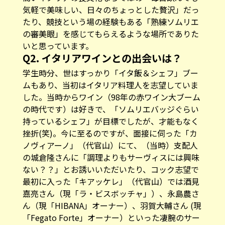
気軽で美味しい、日々のちょっとした贅沢」だっ
たり、競技という場の経験もある「熟練ソムリエ
の審美眼」を感じてもらえるような場所でありた
いと思っています。
Q2. イタリアワインとの出会いは？
学生時分、世はすっかり「イタ飯＆シェフ」ブー
ムもあり、当初はイタリア料理人を志望していま
した。当時からワイン（98年の赤ワイン大ブーム
の時代です）は好きで、「ソムリエバッジぐらい
持っているシェフ」が目標でしたが、才能もなく
挫折(笑)。今に至るのですが、面接に伺った「カ
ノヴィアーノ」（代官山）にて、（当時）支配人
の城倉隆さんに「調理よりもサーヴィスには興味
ない？？」とお誘いいただいたり、コック志望で
最初に入った「キアッケレ」（代官山）では酒見
嘉亮さん（現「ラ・ビスボッチャ」）、永島農さ
ん（現「HIBANA」オーナー）、羽賀大輔さん (現
「Fegato Forte」オーナー）といった凄腕のサー