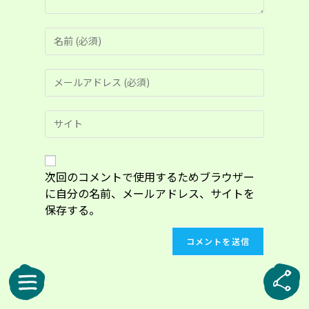
コ
メ
ン
メ
ト
ー
す
ル
る
Web
ア
名
サ
ド
前
イ
レ
ま
ト
ス
た
の
次回のコメントで使用するためブラウザー
を
は
URL
入
に自分の名前、メールアドレス、サイトを
ユ
を
力
ー
保存する。
入
し
ザ
力
て
ー
し
コ
名
て
メ
を
く
ン
入
だ
ト
力
さ