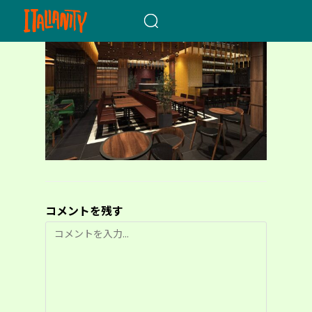
When autocomplete results a
コメントを残す
コ
メ
ン
ト