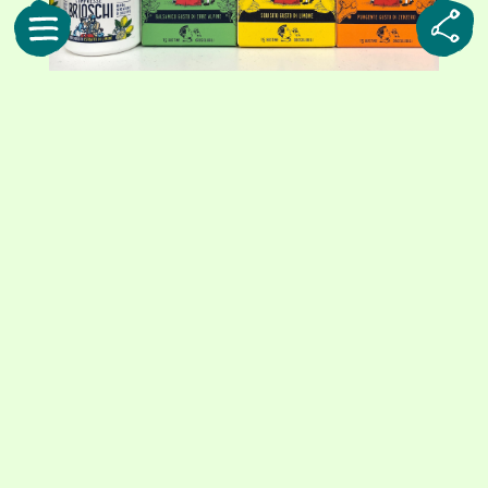
左は、伝統的な処方をベースにしたレモン風味のタブレット。右の3箱は、フレ
ーバー展開を加えたスティック入りの顆粒
食いしん坊の私に、その出番は思いのほか早く訪
れました。飲み方はとても簡単。小さな一包を開
けて、口に含むだけです。水も必要ありません。
口に入れた瞬間ジンジャーの香りがはっきりと広
がり、ほどなくしてシュワシュワと泡が弾けるよ
うに溶けていきました。広がる爽やかさと、軽や
かな味わい。脂っこい料理の後に、口の中をさっ
ぱりと整えてくれる心地よさがありました。