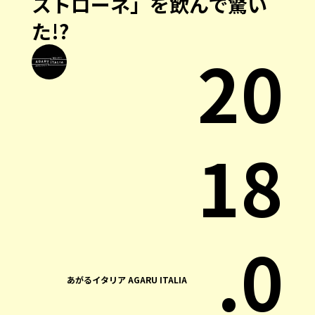
ストローネ」を飲んで驚い
た!?
20
18
.0
あがるイタリア AGARU ITALIA