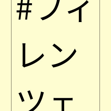
#フィ
レン
ツェ