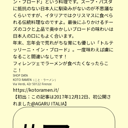
ン・ブロード」という料理です。スープ・パスタ
に抵抗のない日本人に馴染みがないのが不思議な
くらいですが、イタリアではクリスマスに食べら
れる伝統料理なのですよ。最後にふりかけるチー
ズのコクと上品で奥ゆかしいブロードの味わいは
日本人の口にもよく合います。
年末、忘年会で荒れがちな胃にも優しい「トルテ
ッリーニ・イン・ブロード」。一度味わえば虜に
なること間違いなしです！
フィレンツェでラーメンが食べたくなったらこ
こ！
SHOP DATA
KOTO RAMEN（こと・ラーメン）
Via Verdi, 42r 50122 Firenze
https://kotoramen.it/
【初出：この記事は2017年12月12日、初公開さ
れました@AGARU ITALIA】