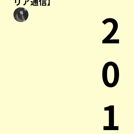
リア通信】
2
0
1