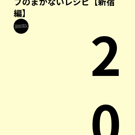
フのまかないレシピ【新宿
編】
2
0