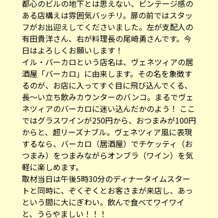
都心のビルの地下とは思えない、ビンテージ感の
ある店構えは雰囲気バッチリ。扉の前ではスタッ
フがお出迎えしてくださいました。左が支配人の
有田貴洋さん、右が料理長の尾崎勇さんです。今
日はよろしくお願いします！
イル・バーカロという店名は、ヴェネツィアの居
酒屋「バーカロ」に由来します。その名を象徴す
るのが、お店に入ってすぐ目に飛び込んでくる、
長〜い立ち飲みカウンターのバンコ。まるでヴェ
ネツィアのバーカロに迷い込んだかのよう！ ここ
ではグラスワインが250円から、おつまみが100円
からと、超リーズナブル。ヴェネツィア風に表現
するなら、バーカロ（居酒屋）でチケッティ（お
つまみ）をつまみながらオンブラ（ワイン）を気
軽に楽しめます。
取材当日は午後5時30分のディナータイムスター
トと同時に、ぞくぞくとお客さまが来店し、あっ
という間に大にぎわい。飲んで食べてワイワイ
と、うらやましい！！！