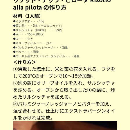
alla pilota の作り方
材料（1人前）
●イタリア米・・・50g
●菜の花・・・3本（一口大にカット）
●サルシッチャ（自家製）・・・20g
●水・・・150～200cc
●塩・・・少々
●オリーブオイル ・・・ 少々
●パルミジャーノレッジャーノ・・・適量
●バター・・・適量
●ヴェネト産エクストラバージンオイル・・・適量
＜作り方＞
①沸騰した塩水に、米と菜の花を入れる。フタを
して200℃のオーブンで10～15分加熱。
②別の鍋にオリーブオイルを入れ、サルシッチャ
を炒める。オーブンから取り出した①の鍋に、炒
めたサルシッチャを加える。
③パルミジャーノレッジャーノとバターを加え、
混ぜ合わせる。仕上げにエクストラバージンオイ
ルをかければ完成。