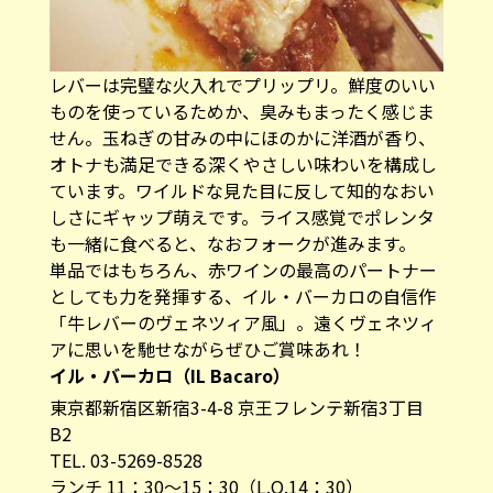
レバーは完璧な火入れでプリップリ。鮮度のいい
ものを使っているためか、臭みもまったく感じま
せん。玉ねぎの甘みの中にほのかに洋酒が香り、
オトナも満足できる深くやさしい味わいを構成し
ています。ワイルドな見た目に反して知的なおい
しさにギャップ萌えです。ライス感覚でポレンタ
も一緒に食べると、なおフォークが進みます。
単品ではもちろん、赤ワインの最高のパートナー
としても力を発揮する、イル・バーカロの自信作
「牛レバーのヴェネツィア風」。遠くヴェネツィ
アに思いを馳せながらぜひご賞味あれ！
イル・バーカロ（IL Bacaro）
東京都新宿区新宿3-4-8 京王フレンテ新宿3丁目
B2
TEL. 03-5269-8528
ランチ 11：30～15：30（L.O.14：30）