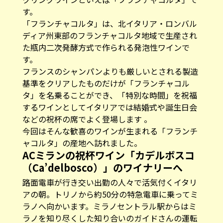
す。
「フランチャコルタ」は、北イタリア・ロンバル
ディア州東部のフランチャコルタ地域で生産され
た瓶内二次発酵方式で作られる発泡性ワインで
す。
フランスのシャンパンよりも厳しいとされる製造
基準をクリアしたものだけが「フランチャコル
タ」を名乗ることができ、「特別な時間」を祝福
するワインとしてイタリアでは結婚式や誕生日会
などの祝杯の席でよく登場します 。
今回はそんな歓喜のワインが生まれる「フランチ
ャコルタ」の産地へ訪れました。
ACミランの祝杯ワイン「カデルボスコ
（Ca’delbosco）」のワイナリーへ
路面電車が行き交い出勤の人々で活気付くイタリ
アの朝。トリノから約50分の特急電車に乗ってミ
ラノへ向かいます。ミラノセントラル駅からはミ
ラノを知り尽くした知り合いのガイドさんの運転