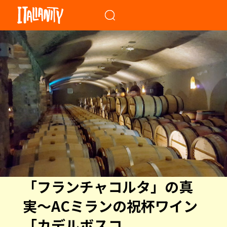
When autocomplete results a
「フランチャコルタ」の真
実～ACミランの祝杯ワイン
「カデルボスコ