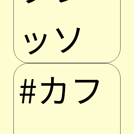
ッソ
#カフ