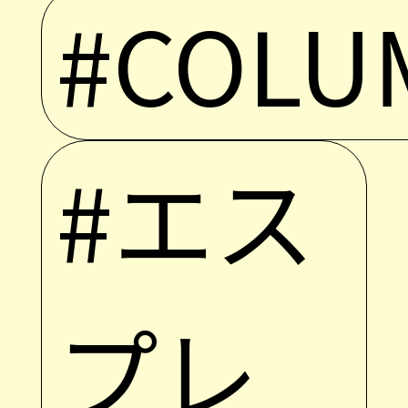
#COLU
#エス
プレ