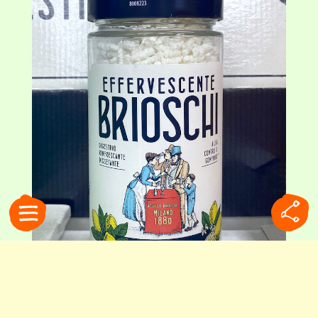
主成分は重曹とリンゴ酸。ラベルには、創業当時の広告を元にリファインした