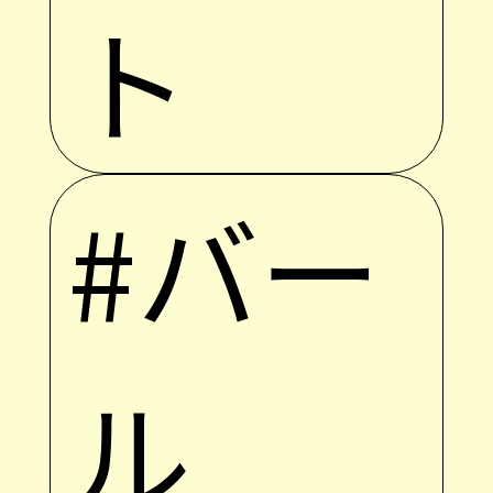
ト
#バー
ル