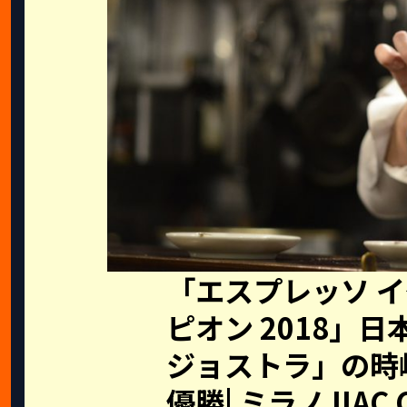
「エスプレッソ イ
ピオン 2018」
ジョストラ」の時
優勝| ミラノ IIAC C