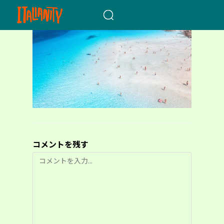
When autocomplete results a
コメントを残す
コ
メ
ン
ト