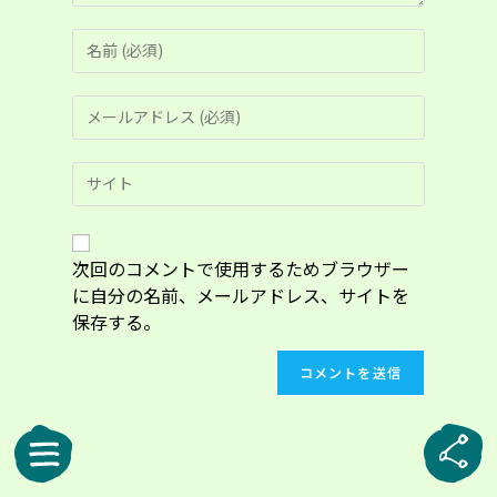
コ
メ
ン
メ
ト
ー
す
ル
る
Web
ア
名
サ
ド
前
イ
レ
ま
ト
ス
た
の
次回のコメントで使用するためブラウザー
を
は
URL
入
に自分の名前、メールアドレス、サイトを
ユ
を
力
ー
保存する。
入
し
ザ
力
て
ー
し
コ
名
て
メ
を
く
ン
入
だ
ト
力
さ
し