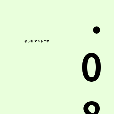
.
0
よしお アントニオ
8