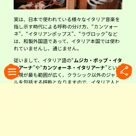
実は、日本で使われている様々なイタリア音楽を
指し示す時代による呼称の分け方、“カンツォー
ネ”、“イタリアンポップス”、“ラヴロック”など
は、和製外国語であって、イタリア本国では使わ
れていませんし、通じません。
従いまして、イタリア語の“
ムジカ・ポップ・イタ
リアーナ
”や“
カンツォーネ・イタリアーナ
”という
表現が最も範囲が広く、クラシック以外のジャン
ルを包括する呼称となりますので、イタリア人と
のコミュニケーションを取る際に一番誤解なく伝
わる言い方となります。
あとはこれに時代や音楽スタイルを表す言葉を付
け加えれば、音楽を特定することになります。 60
年代にヒットした“いわゆるカンツォーネ”なら
ば“カンツォーニ・イタリアーネ・ネッリ・アン