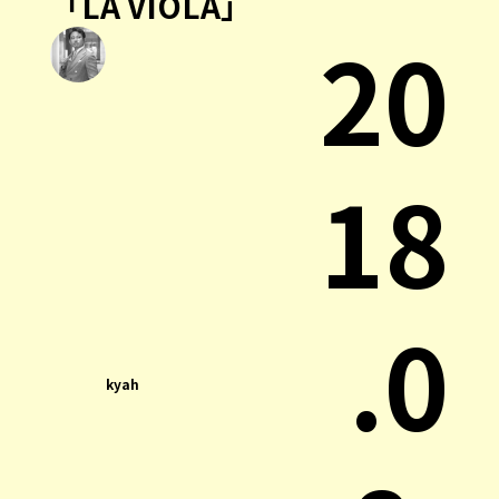
「LA VIOLA」
20
18
.0
kyah