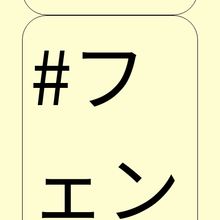
#フ
ェン