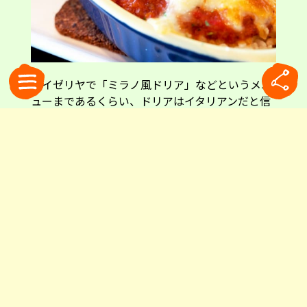
サイゼリヤで「ミラノ風ドリア」などというメニ
ューまであるくらい、ドリアはイタリアンだと信
じてやまない日本人が沢山いると思いますが、ド
リアはイタリア料理では全くなく、イタリアには
存在しない料理で、ましてミラノの人からすれば
「一体どこがミラノ風なのか？」と謎の料理であ
ったりします。ドリアは日本生まれの洋食のよう
なのですが、そもそも、イタリアと日本では根本
的ににお米の調理法が違います。
日本のお米料理の基本は炊くわけですが、イタリ
アの場合はパスタみたいに茹でる感じです。お米
のサラダというものがイタリアにありますが、そ
の料理のお米の調理法はパスタと同じで、お湯に