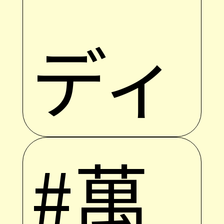
ディ
#萬