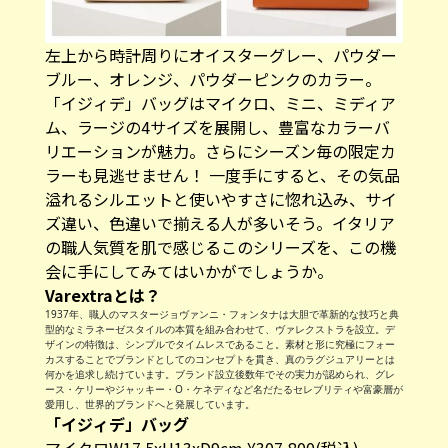
左上から時計周りにオイスターグレー、パウダー
ブルー、オレンジ、パウダーピンクのカラー。
「イジィデ」バッグはマイクロ、ミニ、ミディア
ム、ラージの4サイズを展開し、豊富なカラーバ
リエーションが魅力。さらにシーズン毎の限定カ
ラーも見逃せません！ 一度手にすると、その気品
溢れるシルエットと使いやすさに惚れ込み、サイ
ズ違い、色違いで揃える人が多いそう。イタリア
の職人気質を肌で感じるこのシリーズを、この機
会に手にしてみてはいかがでしょうか。
Varextraとは？
1937年、職人のマスタージョヴァンニ・フォンタナは大胆で革新的な技巧と典
型的なミラネーゼスタイルの本質を組み合わせて、ヴァレクストラを設立。デ
ザインの特徴は、シンプルでタイムレスであること。素材と形に究極にフォー
カスすることでブランドとしてのコンセプトを貫き、真のラグジュアリーとは
何かを追求し続けています。ブランド設立後数年でその実力が認められ、グレ
ース・ケリーやジャッキー・O・ケネディなど名だたるセレブリティや富豪層が
愛用し、世界的ブランドへと発展しています。
「イジィデ」バッグ
マイクロW17.5xH13xD9cm ¥307,800(税込)