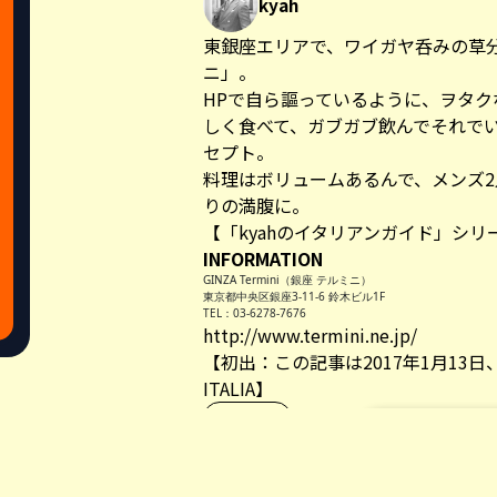
kyah
東銀座エリアで、ワイガヤ呑みの草
ニ」。
HPで自ら謳っているように、ヲタ
しく食べて、ガブガブ飲んでそれで
セプト。
料理はボリュームあるんで、メンズ2
りの満腹に。
【「kyahのイタリアンガイド」シ
INFORMATION
GINZA Termini（銀座 テルミニ）
東京都中央区銀座3-11-6 鈴木ビル1F
TEL：03-6278-7676
http://www.termini.ne.jp/
【初出：この記事は2017年1月13日
ITALIA】
#銀座
Share this a