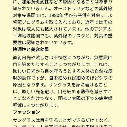
片、加齢黄斑変性などの原因となることはあまり
知られていません。オーストラリアなどの紫外線
対策先進国では、1980年代から子供を対象にした
啓蒙プログラムを取り入れており、近年ではその
対象は成人にも拡大されています。他のアジア太
平洋地域諸国でも、紫外線のリスクと、対策の重
要性は認知されていています。
快適性と美容効果
直射日光や眩しさは不快感につながり、無意識に
目を細めたりすることにつながります。これは、
眩しい日光から目を守ろうとする人体の自然な反
射的動作ですが、目を細めれば細めるほどシワの
原因となります。サングラスを身に着けること
は、眩しい光を避け、目を細める動作を減らすこ
とになるだけでなく、明るい太陽の下での疲労感
軽減にもつながります。
ファッション
サングラスは目を守ることができるだけでなく、
コーディネートを完成させ、自分を表現できるフ