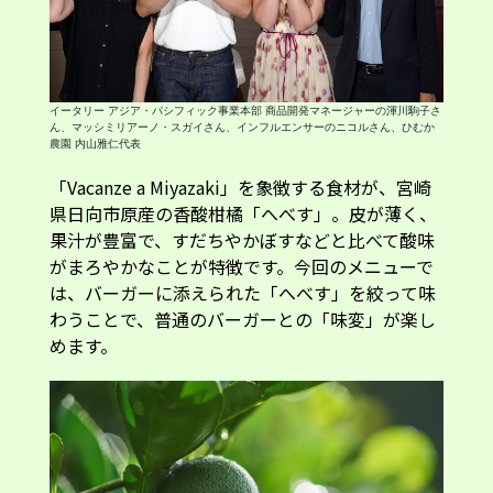
イータリー アジア・パシフィック事業本部 商品開発マネージャーの渾川駒子さ
ん、マッシミリアーノ・スガイさん、インフルエンサーのニコルさん、ひむか
農園 内山雅仁代表
「Vacanze a Miyazaki」を象徴する食材が、宮崎
県日向市原産の香酸柑橘「へべす」。皮が薄く、
果汁が豊富で、すだちやかぼすなどと比べて酸味
がまろやかなことが特徴です。今回のメニューで
は、バーガーに添えられた「へべす」を絞って味
わうことで、普通のバーガーとの「味変」が楽し
めます。