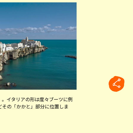
」
。イタリアの形は度々ブーツに例
どその「かかと」部分に位置しま
海に面する長い海岸線を持つ一方、
な大地が広がります。オリーブやト
rticle
イタリアの穀倉地帯にあたります。