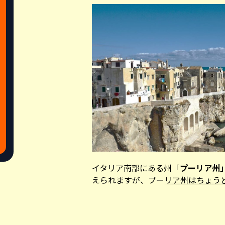
イタリア南部にある州「
プーリア州
えられますが、プーリア州はちょう
す。東はアドリア海、南はイオニア
内陸は高低差が比較的少なく、肥沃
Share this a
マト、中でも小麦の栽培が盛んで、