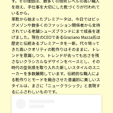
す。その理由は、数多くの技術レベルの高い職人
を抱え、手仕事を大切にした靴づくりが行われて
いるから。
革靴から始まったプレミアータは、今日ではビッ
グメゾンや数多くのファッション関係者から支持
されている老舗シューズブランドにまで成長を遂
げました。現在のCEOであるGraziano Mazza氏は
歴史と伝統あるプレミアータを一新。代々培って
きた高いクオリティの靴作りはそのままに、トレ
ンドを意識しつつ、トレンドが去っても古さを残
さないクラシカルなデザインをベースとし、その
時代の空気感を取り入れた新しいスタイルのスニ
ーカーを多数展開しています。伝統的な職人によ
る靴作りとモードを融合させた普遍的に美しいス
タイルは、まさに「ニュークラシック」と表現す
るにふさわしいものです。