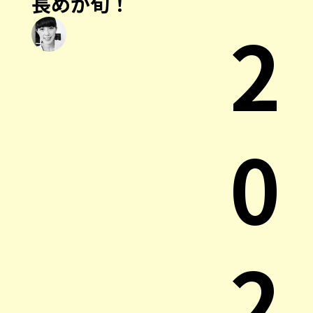
長めが旬！
2
0
2