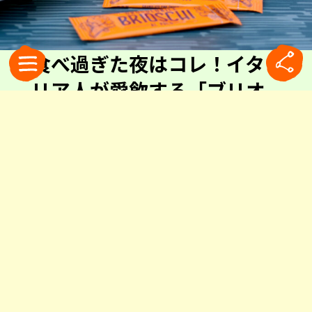
食べ過ぎた夜はコレ！イタ
リア人が愛飲する「ブリオ
スキ」
2
0