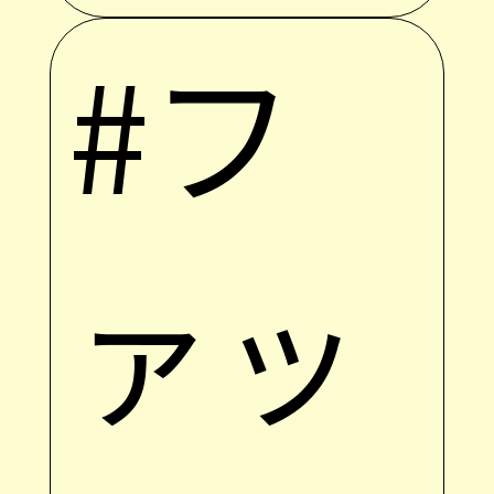
#フ
ァッ