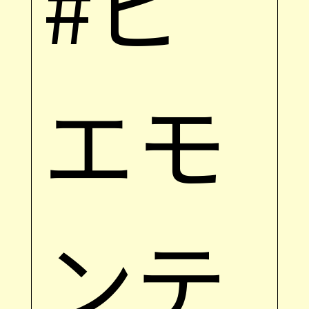
#ピ
エモ
ンテ