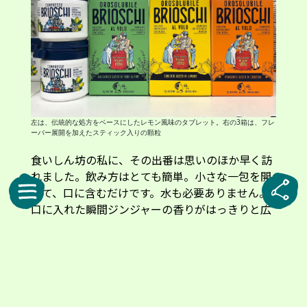
左は、伝統的な処方をベースにしたレモン風味のタブレット。右の3箱は、フレ
ーバー展開を加えたスティック入りの顆粒
食いしん坊の私に、その出番は思いのほか早く訪
れました。飲み方はとても簡単。小さな一包を開
けて、口に含むだけです。水も必要ありません。
口に入れた瞬間ジンジャーの香りがはっきりと広
がり、ほどなくしてシュワシュワと泡が弾けるよ
うに溶けていきました。広がる爽やかさと、軽や
かな味わい。脂っこい料理の後に、口の中をさっ
ぱりと整えてくれる心地よさがありました。