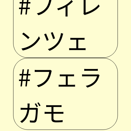
#フィレ
ンツェ
#フェラ
ガモ