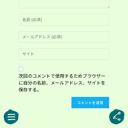
コ
メ
ン
メ
ト
ー
す
ル
る
Web
ア
名
サ
ド
前
イ
レ
ま
ト
ス
た
の
次回のコメントで使用するためブラウザー
を
は
URL
入
に自分の名前、メールアドレス、サイトを
ユ
を
力
ー
保存する。
入
し
ザ
力
て
ー
し
コ
名
て
メ
を
く
ン
入
だ
ト
力