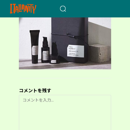
When autocomplete results a
コメントを残す
コ
メ
ン
ト