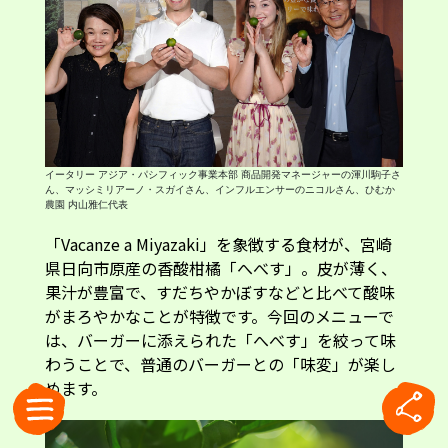
イータリー アジア・パシフィック事業本部 商品開発マネージャーの渾川駒子さ
ん、マッシミリアーノ・スガイさん、インフルエンサーのニコルさん、ひむか
農園 内山雅仁代表
「Vacanze a Miyazaki」を象徴する食材が、宮崎
県日向市原産の香酸柑橘「へべす」。皮が薄く、
果汁が豊富で、すだちやかぼすなどと比べて酸味
がまろやかなことが特徴です。今回のメニューで
は、バーガーに添えられた「へべす」を絞って味
わうことで、普通のバーガーとの「味変」が楽し
めます。