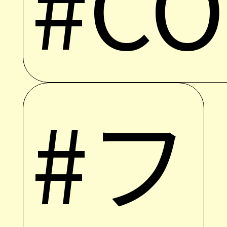
#C
#フ