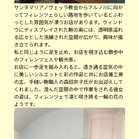
サンタマリアノヴェッラ教会からアルノ川に向か
ってフィレンツェらしい路地を歩いているとふわ
っとした雰囲気が漂うお店があります。ウィンド
ウにディスプレイされた鞄の奥には、透明感溢れ
る広々とした洗練された空間が広がり、興味が掻
き立てられます。
私と同じように足を止め、お店を覗き込む散歩中
のフィレンツェ人や観光客。
お店に一歩足を踏み入れると、透き通る空気の中
に美しいシルエットと彩の作品と共にお店兼工房
の主、手縫い鞄職人の森田京子氏がお出迎えして
くれました。澄んだ空間の中で作業をされる彼女
の姿は、フィレンツェで凛と咲き誇る一輪の花の
ようです。