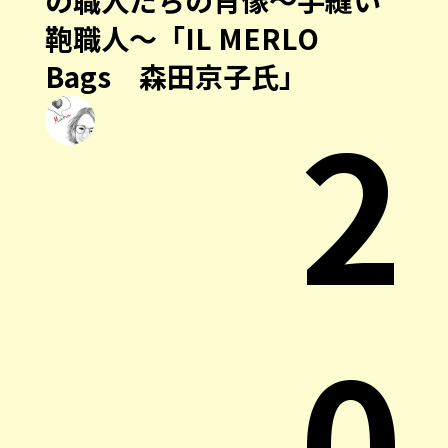
の職人たちの肖像～手縫い
鞄職人～「IL MERLO
Bags 森田京子氏」
2
0