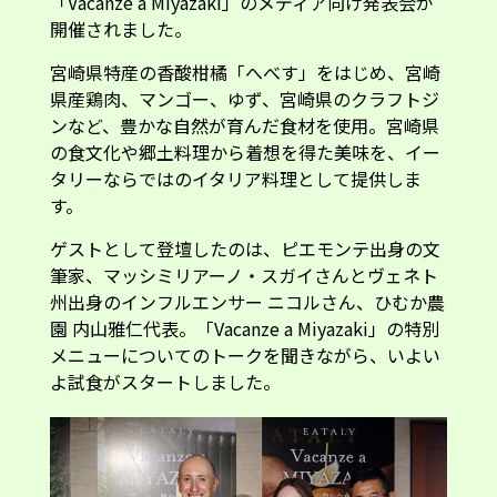
「Vacanze a Miyazaki」のメディア向け発表会が
開催されました。
宮崎県特産の香酸柑橘「へべす」をはじめ、宮崎
県産鶏肉、マンゴー、ゆず、宮崎県のクラフトジ
ンなど、豊かな自然が育んだ食材を使用。宮崎県
の食文化や郷土料理から着想を得た美味を、イー
タリーならではのイタリア料理として提供しま
す。
ゲストとして登壇したのは、ピエモンテ出身の文
筆家、マッシミリアーノ・スガイさんとヴェネト
州出身のインフルエンサー ニコルさん、ひむか農
園 内山雅仁代表。「Vacanze a Miyazaki」の特別
メニューについてのトークを聞きながら、いよい
よ試食がスタートしました。