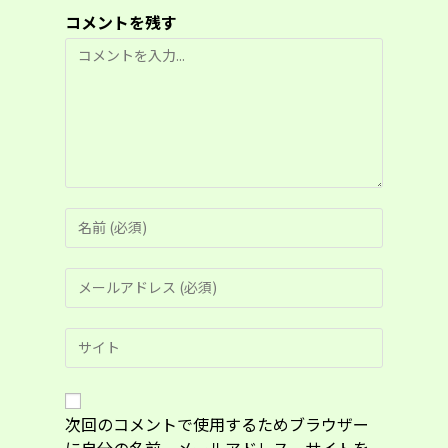
コメントを残す
コ
メ
ン
ト
コ
メ
ン
メ
ト
ー
す
ル
る
Web
ア
名
サ
ド
前
イ
レ
ま
ト
ス
た
の
次回のコメントで使用するためブラウザー
を
は
URL
入
に自分の名前、メールアドレス、サイトを