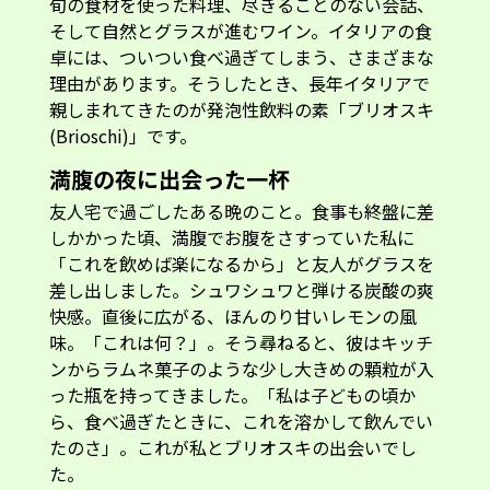
旬の食材を使った料理、尽きることのない会話、
そして自然とグラスが進むワイン。イタリアの食
卓には、ついつい食べ過ぎてしまう、さまざまな
理由があります。そうしたとき、長年イタリアで
親しまれてきたのが発泡性飲料の素「ブリオスキ
(Brioschi)」です。
満腹の夜に出会った一杯
友人宅で過ごしたある晩のこと。食事も終盤に差
しかかった頃、満腹でお腹をさすっていた私に
「これを飲めば楽になるから」と友人がグラスを
差し出しました。シュワシュワと弾ける炭酸の爽
快感。直後に広がる、ほんのり甘いレモンの風
味。「これは何？」。そう尋ねると、彼はキッチ
ンからラムネ菓子のような少し大きめの顆粒が入
った瓶を持ってきました。「私は子どもの頃か
ら、食べ過ぎたときに、これを溶かして飲んでい
たのさ」。これが私とブリオスキの出会いでし
た。