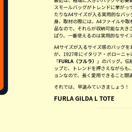
最近は、極端に大きいバッグや必要
スモールバッグがトレンドに挙がっ
たりなA4サイズが入る実用的なバッ
身、取材の際には、A4ファイルや
品なので、それらが収納可能な大き
ぱり、一番使えるのは実用的なサイ
A4サイズが入るサイズ感のバッグを
が、1927年にイタリア・ボローニ
「
FURLA（フルラ）
」のバッグ。伝
ップと、トレンドを押さえながらも
ョンなので、長く愛用できること間
それでは、早速みていきましょう！
FURLA GILDA L TOTE
Share this a