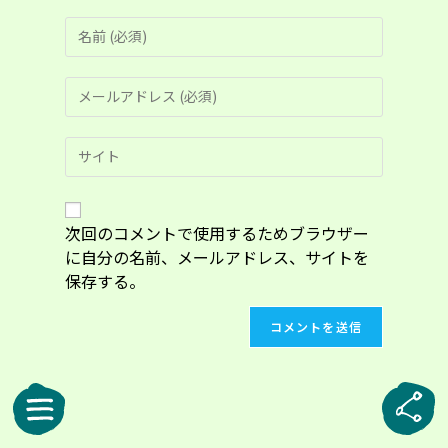
コ
メ
ン
メ
ト
ー
す
ル
る
Web
ア
名
サ
ド
前
イ
レ
ま
ト
ス
た
の
次回のコメントで使用するためブラウザー
を
は
URL
入
に自分の名前、メールアドレス、サイトを
ユ
を
力
ー
保存する。
入
し
ザ
力
て
ー
し
コ
名
て
メ
を
く
ン
入
だ
ト
力
さ
し
い。
て