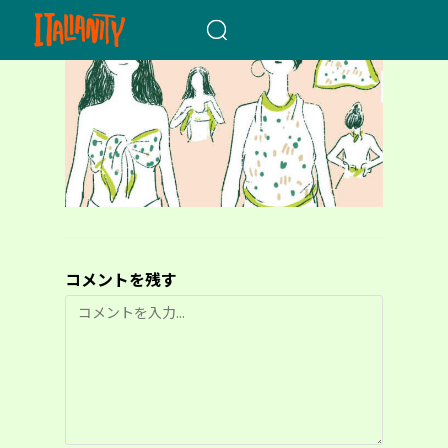
When autocomplete results a
コメントを残す
コ
メ
ン
ト