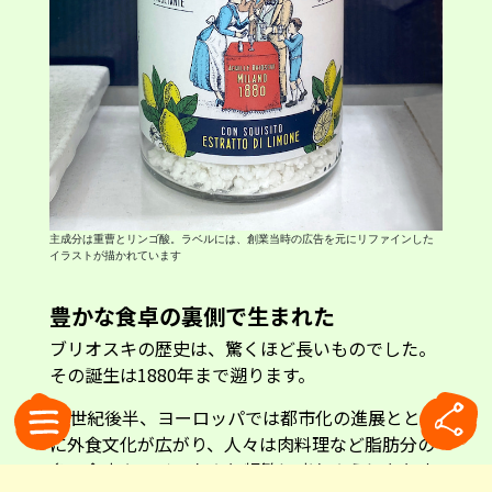
主成分は重曹とリンゴ酸。ラベルには、創業当時の広告を元にリファインした
イラストが描かれています
豊かな食卓の裏側で生まれた
ブリオスキの歴史は、驚くほど長いものでした。
その誕生は1880年まで遡ります。
19世紀後半、ヨーロッパでは都市化の進展ととも
に外食文化が広がり、人々は肉料理など脂肪分の
多い食事やワインをより頻繁に嗜むようになりま