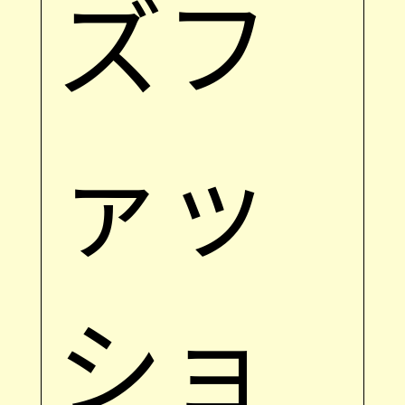
ズフ
ァッ
ショ