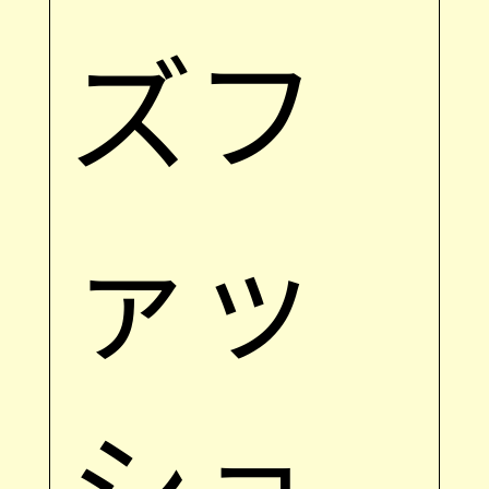
ズフ
ァッ
ショ